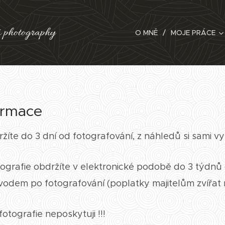
 photography
O MNĚ
MOJE PRÁCE
ormace
íte do 3 dní od fotografování, z náhledů si sami vy
ografie obdržíte v elektronické podobě do 3 týdnů
evodem po fotografování (poplatky majitelům zvířat
tografie neposkytuji !!!