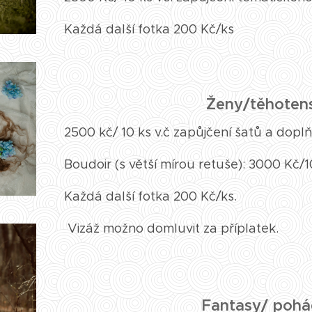
Každá další fotka 200 Kč/ks
Ženy/těhoten
2500 kč/ 10 ks v.č zapůjčení šatů a dopl
Boudoir (s větší mírou retuše): 3000 Kč/
Každá další fotka 200 Kč/ks.
Vizáž možno domluvit za příplatek.
Fantasy/ poh