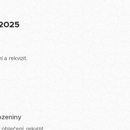
.2025
 a rekvizit.
ozeniny
oblečení, rekvizit.