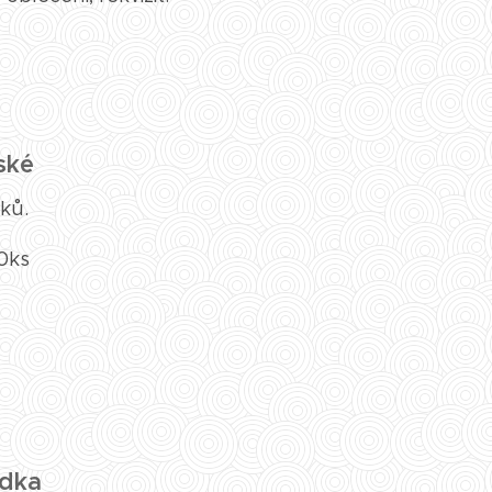
ské
ňků.
10ks
ádka