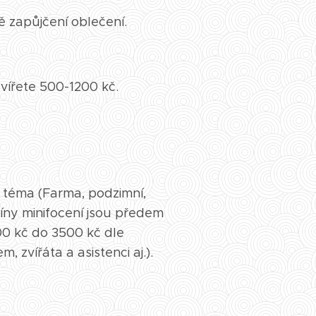
ě zapůjčení oblečení.
vířete 500-1200 kč.
é téma (Farma, podzimní,
míny minifocení jsou předem
0 kč do 3500 kč dle
, zvířáta a asistenci aj.).